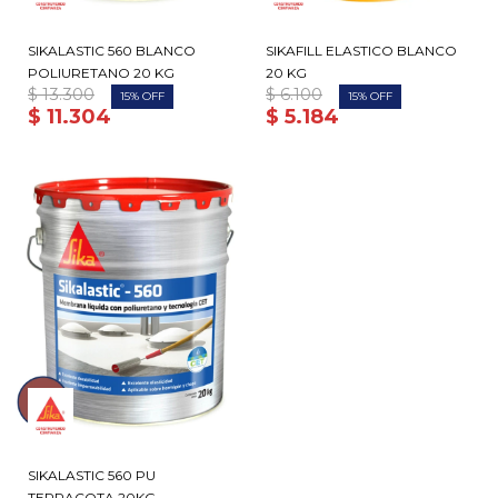
SIKALASTIC 560 BLANCO
SIKAFILL ELASTICO BLANCO
POLIURETANO 20 KG
20 KG
$
13.300
$
6.100
15
15
$
11.304
$
5.184
SIKALASTIC 560 PU
TERRACOTA 20KG