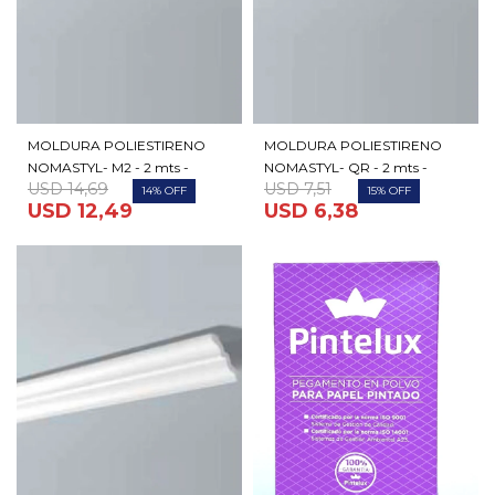
MOLDURA POLIESTIRENO
MOLDURA POLIESTIRENO
NOMASTYL- M2 - 2 mts -
NOMASTYL- QR - 2 mts -
USD
14,69
USD
7,51
14
15
USD
12,49
USD
6,38