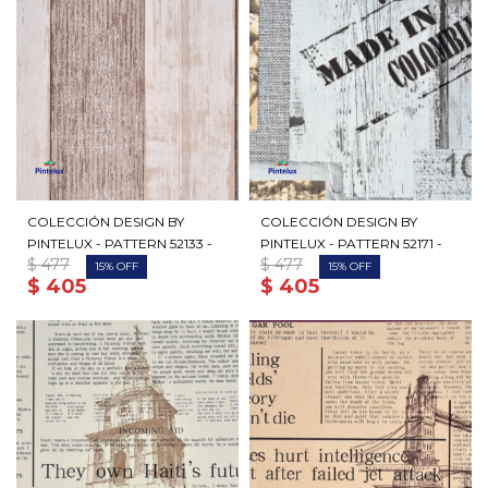
COLECCIÓN DESIGN BY
COLECCIÓN DESIGN BY
PINTELUX - PATTERN 52133 -
PINTELUX - PATTERN 52171 -
$
477
$
477
15
15
$
405
$
405