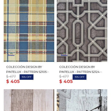
COLECCIÓN DESIGN BY
COLECCIÓN DESIGN BY
PINTELUX - PATTERN 52105 -
PINTELUX - PATTERN 52124 -
$
477
$
477
15
15
$
405
$
405