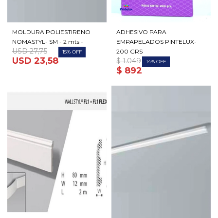
MOLDURA POLIESTIRENO
ADHESIVO PARA
NOMASTYL- SM - 2 mts -
EMPAPELADOS PINTELUX-
USD
27,75
200 GRS
15
USD
23,58
$
1.049
14
$
892