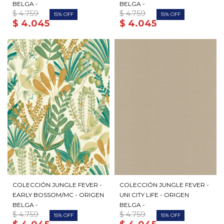
BELGA -
BELGA -
$
4.759
$
4.759
15
15
$
4.045
$
4.045
COLECCIÓN JUNGLE FEVER -
COLECCIÓN JUNGLE FEVER -
EARLY BOSSOM/MC - ORIGEN
UNI CITY LIFE - ORIGEN
BELGA -
BELGA -
$
4.759
$
4.759
15
15