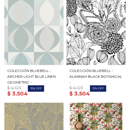
COLECCIÓN BLUEBELL -
COLECCIÓN BLUEBELL -
ARCHER LIGHT BLUE LINEN
ALANNAH BLACK BOTANICAL
GEOMETRIC -
-
$
4.123
$
4.123
15
15
$
3.504
$
3.504