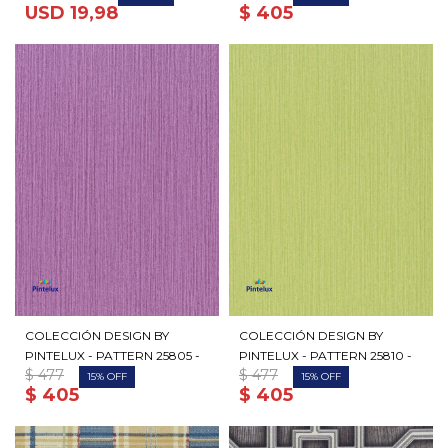
USD
19,98
$
405
COLECCIÓN DESIGN BY
COLECCIÓN DESIGN BY
PINTELUX - PATTERN 25805 -
PINTELUX - PATTERN 25810 -
$
477
$
477
15
15
$
405
$
405