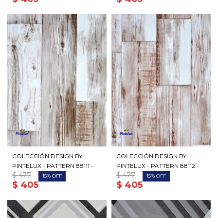
COLECCIÓN DESIGN BY
COLECCIÓN DESIGN BY
PINTELUX - PATTERN 88111 -
PINTELUX - PATTERN 88112 -
$
477
$
477
15
15
$
405
$
405