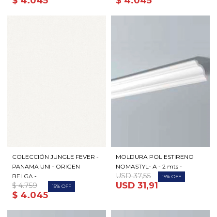
$
4.045
$
4.045
COLECCIÓN JUNGLE FEVER -
MOLDURA POLIESTIRENO
PANAMA UNI - ORIGEN
NOMASTYL- A - 2 mts -
USD
37,55
BELGA -
15
USD
31,91
$
4.759
15
$
4.045