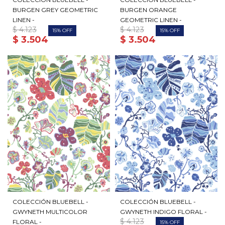
BURGEN GREY GEOMETRIC
BURGEN ORANGE
LINEN -
GEOMETRIC LINEN -
$
4.123
$
4.123
15
15
$
3.504
$
3.504
COLECCIÓN BLUEBELL -
COLECCIÓN BLUEBELL -
GWYNETH MULTICOLOR
GWYNETH INDIGO FLORAL -
$
4.123
FLORAL -
15