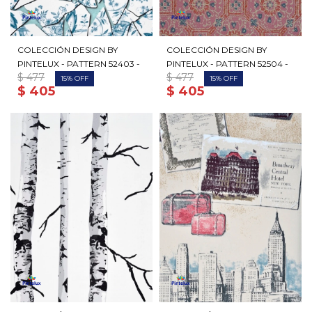
COLECCIÓN DESIGN BY
COLECCIÓN DESIGN BY
PINTELUX - PATTERN 52403 -
PINTELUX - PATTERN 52504 -
$
477
$
477
15
15
$
405
$
405