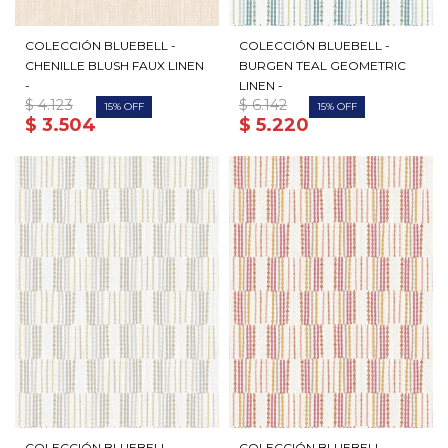
COLECCIÓN BLUEBELL -
COLECCIÓN BLUEBELL -
CHENILLE BLUSH FAUX LINEN
BURGEN TEAL GEOMETRIC
-
LINEN -
$
4.123
$
6.142
15
15
$
3.504
$
5.220
COLECCIÓN BLUEBELL -
COLECCIÓN BLUEBELL -