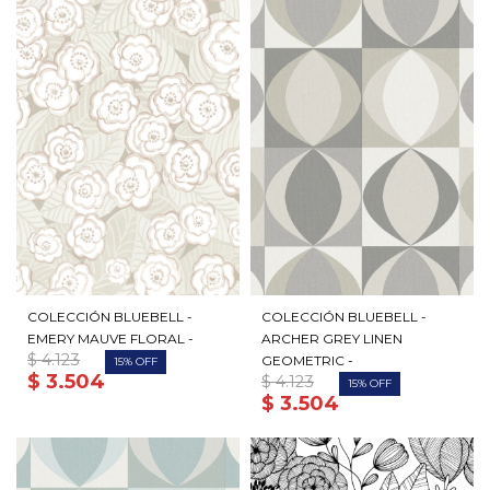
COLECCIÓN BLUEBELL -
COLECCIÓN BLUEBELL -
EMERY MAUVE FLORAL -
ARCHER GREY LINEN
$
4.123
GEOMETRIC -
15
$
3.504
$
4.123
15
$
3.504