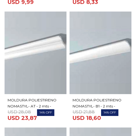
USD
9,99
USD
8,33
MOLDURA POLIESTIRENO
MOLDURA POLIESTIRENO
NOMASTYL- AT - 2 mts -
NOMASTYL- B1 - 2 mts -
USD
28,08
USD
21,88
14
14
USD
23,87
USD
18,60