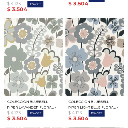
$
3.504
$
4.123
15
$
3.504
COLECCIÓN BLUEBELL -
COLECCIÓN BLUEBELL -
PIPER LAVANDER FLORAL -
PIPER LIGHT BLUE FLORAL -
$
4.123
$
4.123
15
15
$
3.504
$
3.504