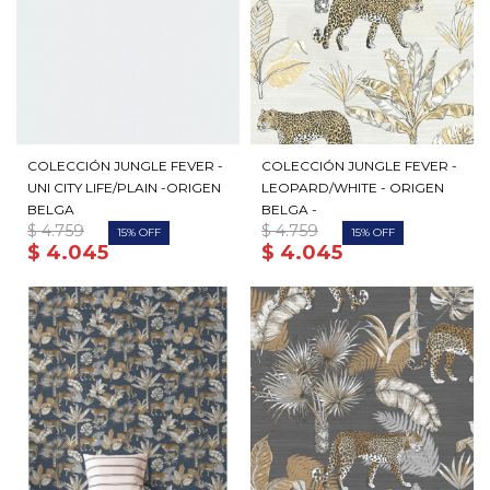
COLECCIÓN JUNGLE FEVER -
COLECCIÓN JUNGLE FEVER -
UNI CITY LIFE/PLAIN -ORIGEN
LEOPARD/WHITE - ORIGEN
BELGA
BELGA -
$
4.759
$
4.759
15
15
$
4.045
$
4.045