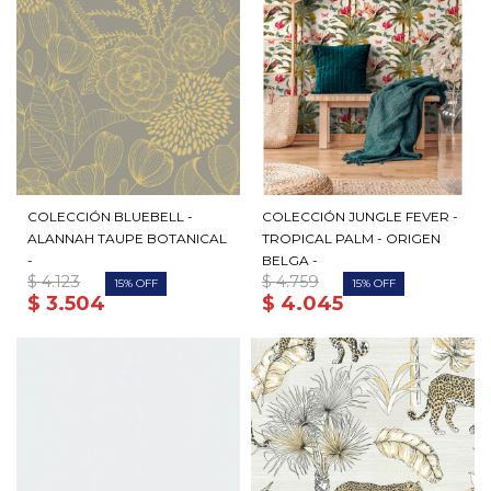
COLECCIÓN BLUEBELL -
COLECCIÓN JUNGLE FEVER -
ALANNAH TAUPE BOTANICAL
TROPICAL PALM - ORIGEN
-
BELGA -
$
4.123
$
4.759
15
15
$
3.504
$
4.045