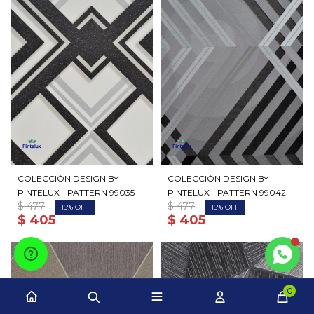
COLECCIÓN DESIGN BY
COLECCIÓN DESIGN BY
PINTELUX - PATTERN 99035 -
PINTELUX - PATTERN 99042 -
$
477
$
477
15
15
$
405
$
405
0