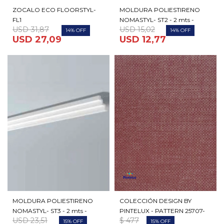
ZOCALO ECO FLOORSTYL-
MOLDURA POLIESTIRENO
FL1
NOMASTYL- ST2 - 2 mts -
USD
31,87
USD
15,02
14
14
USD
27,09
USD
12,77
MOLDURA POLIESTIRENO
COLECCIÓN DESIGN BY
NOMASTYL- ST3 - 2 mts -
PINTELUX - PATTERN 25707-
USD
23,51
$
477
15
15