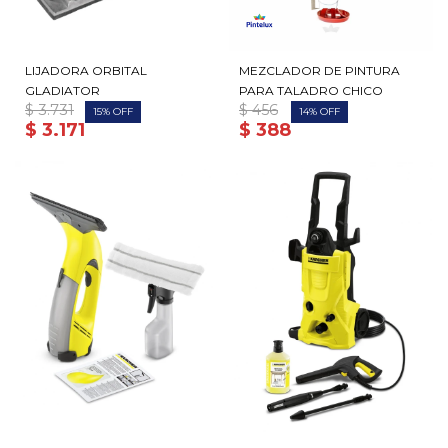
LIJADORA ORBITAL
MEZCLADOR DE PINTURA
GLADIATOR
PARA TALADRO CHICO
$
3.731
$
456
15
14
$
3.171
$
388