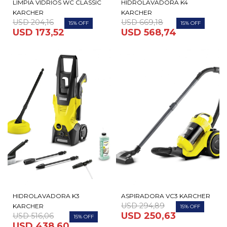
LIMPIA VIDRIOS WC CLASSIC
HIDROLAVADORA K4
KARCHER
KARCHER
USD
204,16
USD
669,18
15
15
USD
173,52
USD
568,74
HIDROLAVADORA K3
ASPIRADORA VC3 KARCHER
USD
294,89
KARCHER
15
USD
250,63
USD
516,06
15
USD
438,60