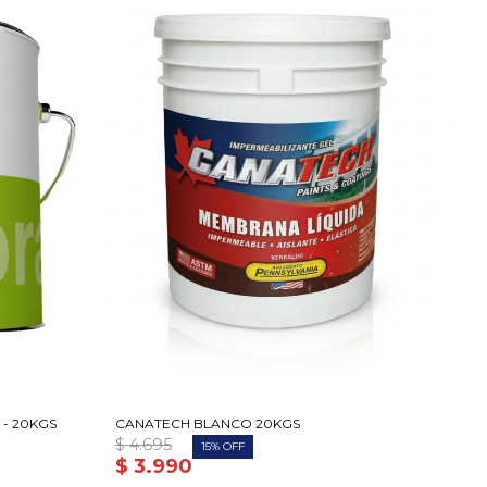
- 20KGS
CANATECH BLANCO 20KGS
$
4.695
15
$
3.990