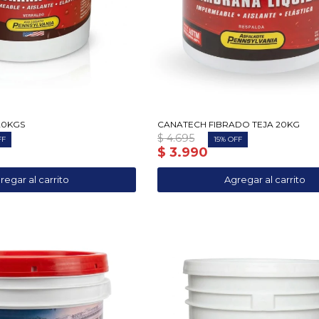
20KGS
CANATECH FIBRADO TEJA 20KG
$
4.695
15
$
3.990