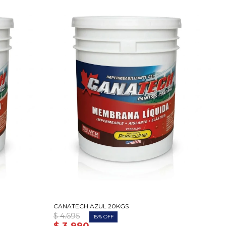
CANATECH AZUL 20KGS
$
4.695
15
$
3.990