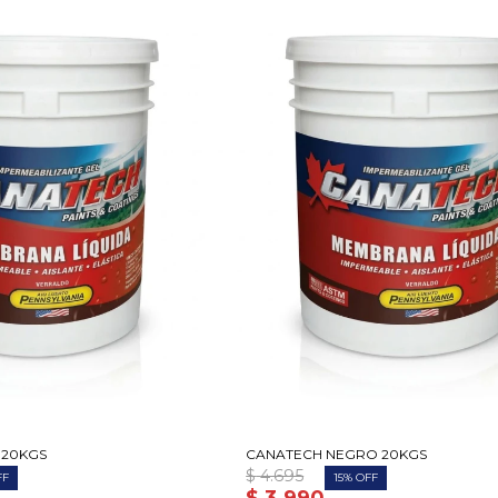
 20KGS
CANATECH NEGRO 20KGS
$
4.695
15
$
3.990