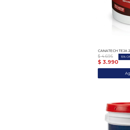
CANATECH TEJA 
$
4.695
15
$
3.990