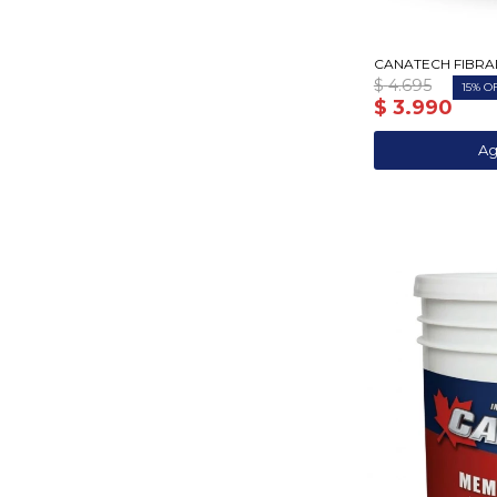
CANATECH FIBRA
$
4.695
15
$
3.990