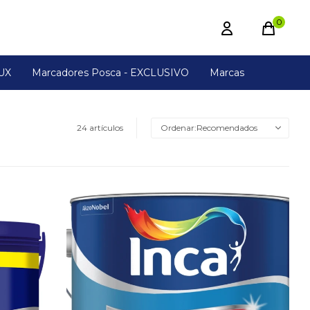
0
UX
Marcadores Posca - EXCLUSIVO
Marcas
24 artículos
Recomendados