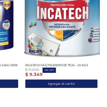
O 24KG WEB
INCATECH MULTISUPERFICIE TEJA - 20 KGS
$
11.000
15
$
9.349