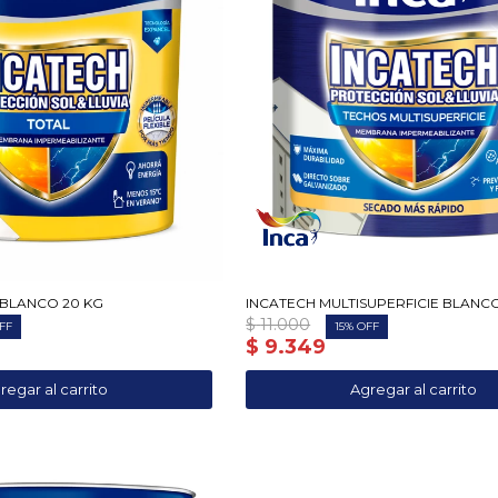
 BLANCO 20 KG
INCATECH MULTISUPERFICIE BLANC
$
11.000
15
$
9.349