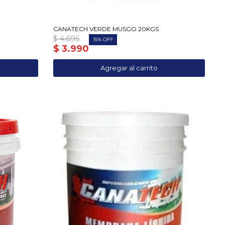
CANATECH VERDE MUSGO 20KGS
$
4.695
15
$
3.990