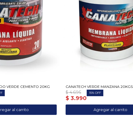
ADO VERDE CEMENTO 20KG
CANATECH VERDE MANZANA 20KGS
$
4.695
15
$
3.990