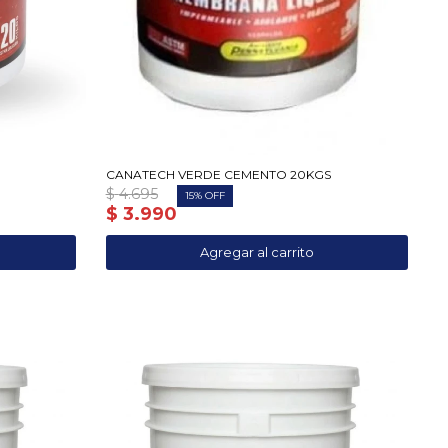
CANATECH VERDE CEMENTO 20KGS
$
4.695
15
$
3.990