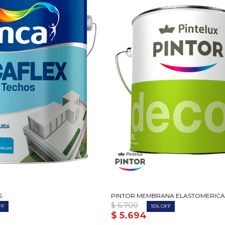
S
PINTOR MEMBRANA ELASTOMERICA 
$
6.700
15
$
5.694