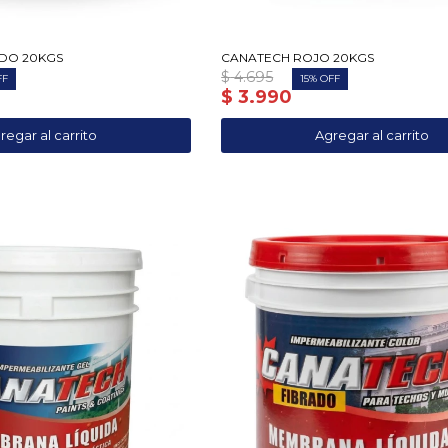
DO 20KGS
CANATECH ROJO 20KGS
$
4.695
15
$
3.990