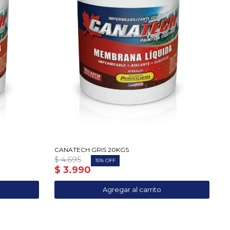
CANATECH GRIS 20KGS
$
4.695
15
$
3.990