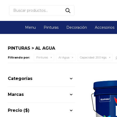
Menu
Pinturas
Decoración
Accesorios
PINTURAS > AL AGUA
Filtrando por:
Pinturas
Al Agua
Capacidad:
20.0 kgs
Categorías
Marcas
Precio
($)