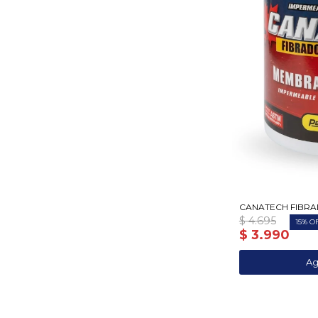
CANATECH FIBR
$
4.695
15
$
3.990