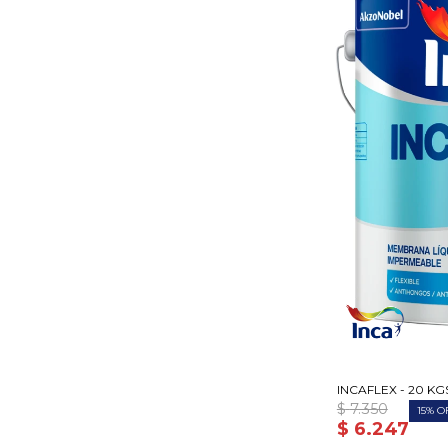
INCAFLEX - 20 KG
$
7.350
15
$
6.247