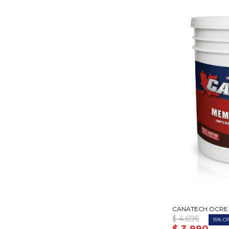
CANATECH OCRE
$
4.695
15
$
3.990