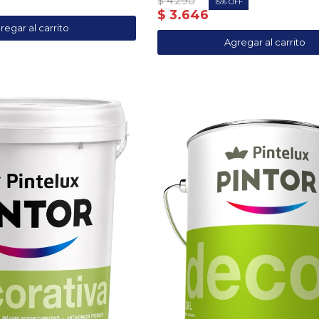
$
4.290
15
$
3.646