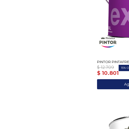
PINTOR PINTAFREN
$
12.709
15
$
10.801