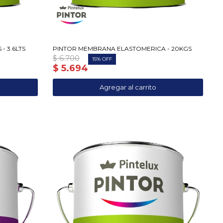
- 3.6LTS
PINTOR MEMBRANA ELASTOMERICA - 20KGS
$
6.700
15
$
5.694