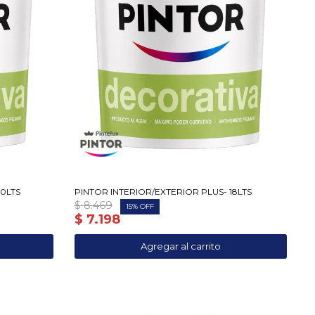
10LTS
PINTOR INTERIOR/EXTERIOR PLUS- 18LTS
$
8.469
15
$
7.198