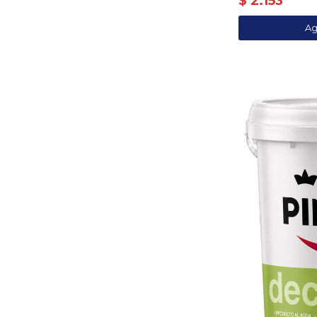
$
2.153