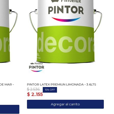
DE MAR -
PINTOR LATEX PREMIUN LIMONADA - 3.6LTS
$
2.536
15
$
2.155