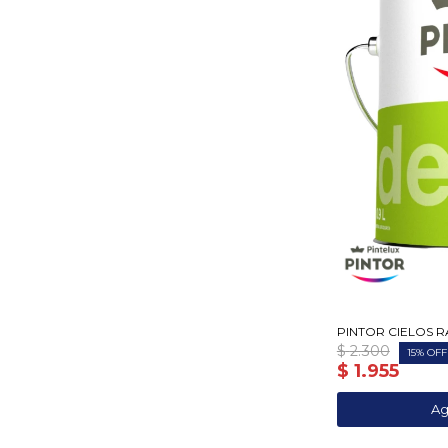
PINTOR CIELOS R
$
2.300
15
$
1.955