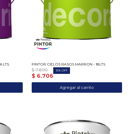
 LTS.
PINTOR CIELOS RASOS MARRON - 18LTS
$
7.890
15
$
6.706