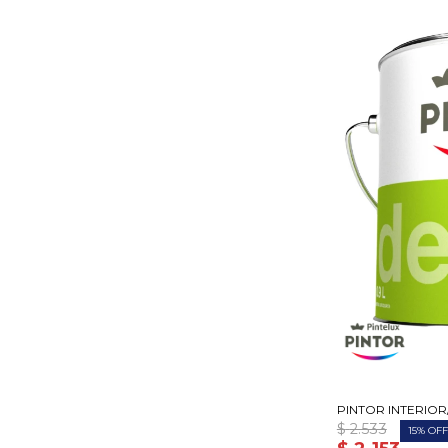
PINTOR INTERIOR/
$
2.533
15