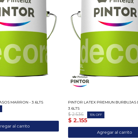
ASOS MARRON - 3.6LTS
PINTOR LATEX PREMIUN BURBUJAS 
3.6LTS
$
2.536
15
$
2.155