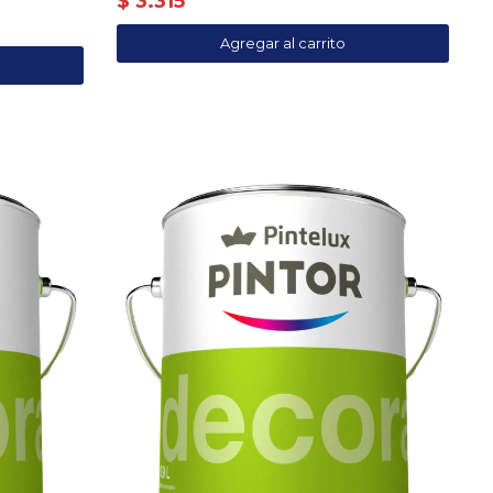
$
3.315