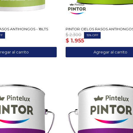
ASOS ANTIHONGOS - 18LTS
PINTOR CIELOS RASOS ANTIHONGOS 
$
2.300
15
$
1.955