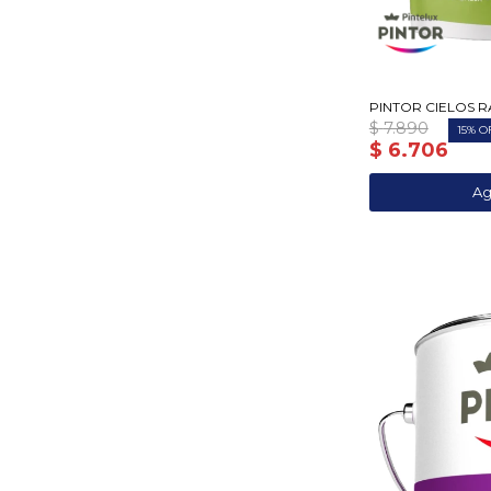
PINTOR CIELOS R
$
7.890
15
$
6.706