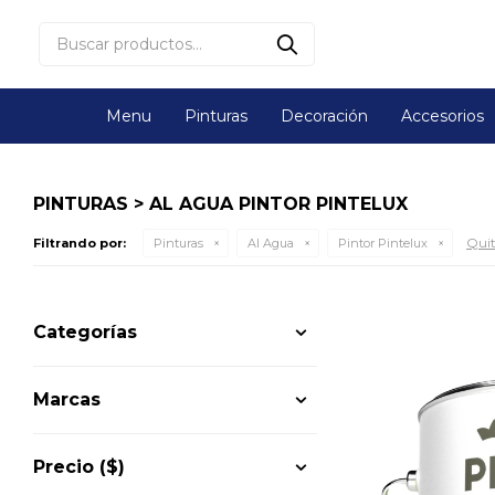
Menu
Pinturas
Decoración
Accesorios
PINTURAS > AL AGUA PINTOR PINTELUX
Quit
Filtrando por:
Pinturas
Al Agua
Pintor Pintelux
Categorías
Marcas
Precio
($)