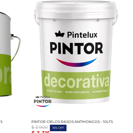
OS
PINTOR CIELOS RASOS ANTIHONGOS - 10LTS
$
3.900
15