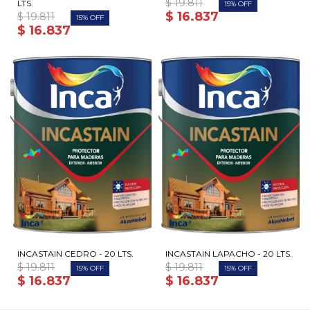
$
19.811
LTS.
15
$
16.837
$
19.811
15
$
16.837
INCASTAIN CEDRO - 20 LTS.
INCASTAIN LAPACHO - 20 LTS.
$
19.811
$
19.811
15
15
$
16.837
$
16.837