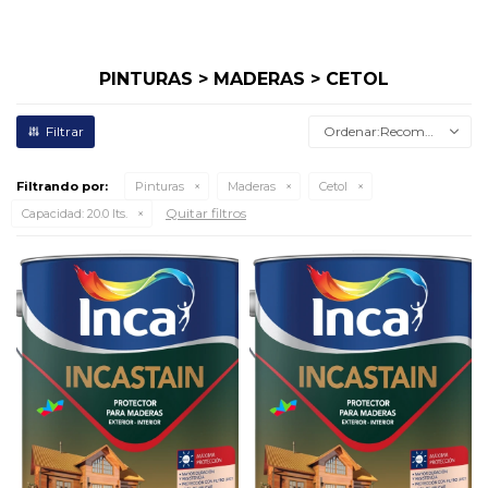
PINTURAS > MADERAS > CETOL
Recomendados
Filtrando por:
Pinturas
Maderas
Cetol
Quitar filtros
Capacidad:
20.0 lts.