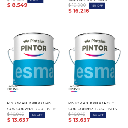
$
8.549
$
19.080
15
$
16.216
PINTOR ANTIOXIDO GRIS
PINTOR ANTIOXIDO ROJO
CON CONVERTIDOR - 18 LTS.
CON CONVERTIDOR - 18LTS
$
16.045
$
16.045
15
15
$
13.637
$
13.637