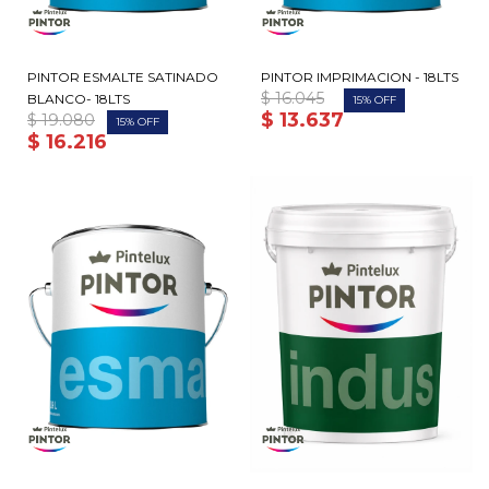
PINTOR ESMALTE SATINADO
PINTOR IMPRIMACION - 18LTS
$
16.045
BLANCO- 18LTS
15
$
13.637
$
19.080
15
$
16.216