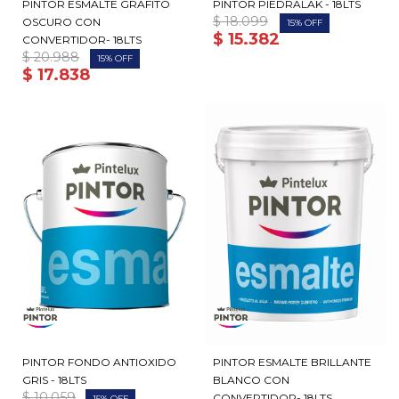
PINTOR ESMALTE GRAFITO
PINTOR PIEDRALAK - 18LTS
$
18.099
OSCURO CON
15
$
15.382
CONVERTIDOR- 18LTS
$
20.988
15
$
17.838
PINTOR FONDO ANTIOXIDO
PINTOR ESMALTE BRILLANTE
GRIS - 18LTS
BLANCO CON
$
10.059
CONVERTIDOR- 18LTS
15