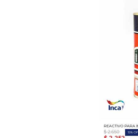
REACTIVO PARA IN
$
2.650
15
$
2.252