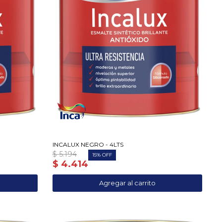
INCALUX NEGRO - 4LTS
$
5.194
15
$
4.414