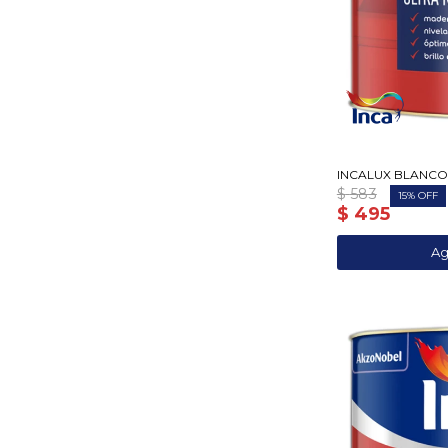
INCALUX BLANCO 
$
583
15
$
495