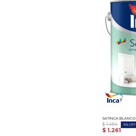
SATINCA BLANCO T
$
1.484
15
$
1.261