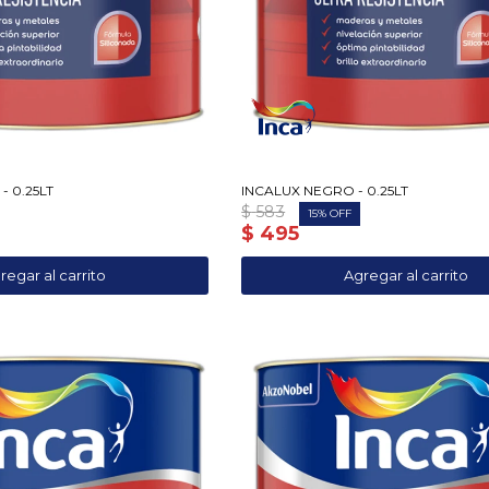
- 0.25LT
INCALUX NEGRO - 0.25LT
$
583
15
$
495