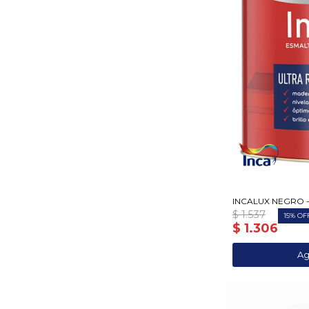
INCALUX NEGRO - 
$
1.537
15
$
1.306