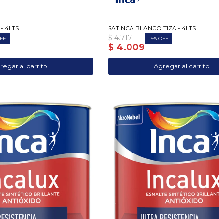
- 4LTS
SATINCA BLANCO TIZA - 4LTS
$
4.717
15
$
4.009