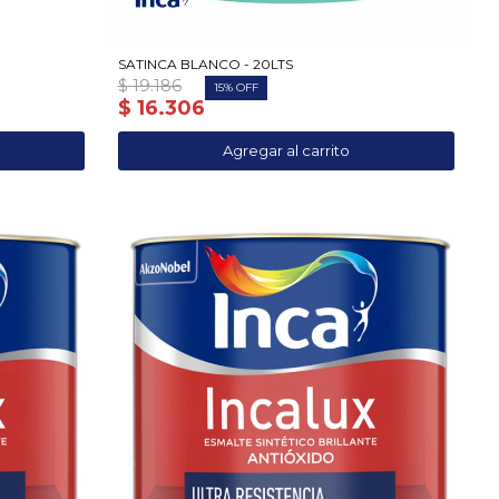
SATINCA BLANCO - 20LTS
$
19.186
15
$
16.306