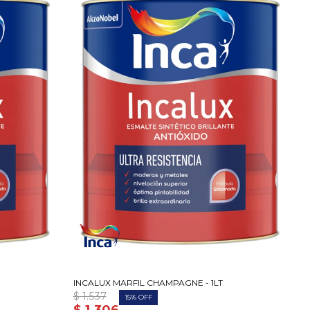
INCALUX MARFIL CHAMPAGNE - 1LT
$
1.537
15
$
1.306