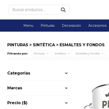
Menu
Pinturas
Decoración
Accesorios
PINTURAS > SINTÉTICA > ESMALTES Y FONDOS
Filtrando por:
Pinturas
Sintética
Esmaltes y Fondos
Categorías
Marcas
Precio
($)