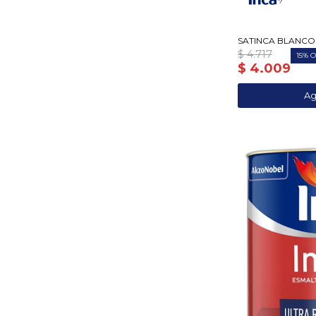
SATINCA BLANCO 
$
4.717
15
$
4.009