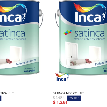
IZA - 1LT
SATINCA NEGRO - 1LT
$
1.484
15
$
1.261