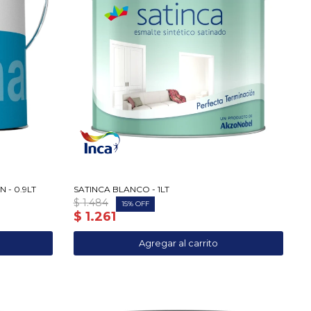
 - 0.9LT
SATINCA BLANCO - 1LT
$
1.484
15
$
1.261