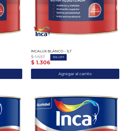
INCALUX BLANCO - 1LT
$
1.537
15
$
1.306