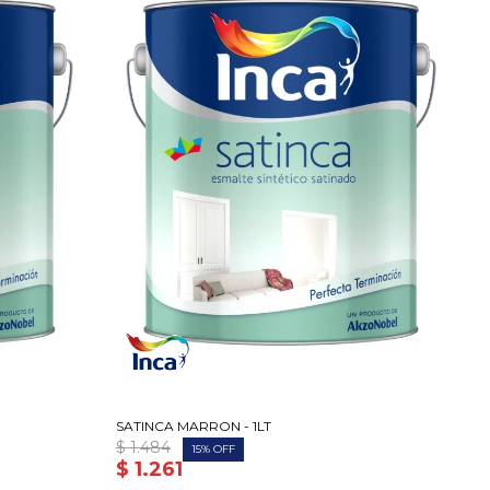
SATINCA MARRON - 1LT
$
1.484
15
$
1.261