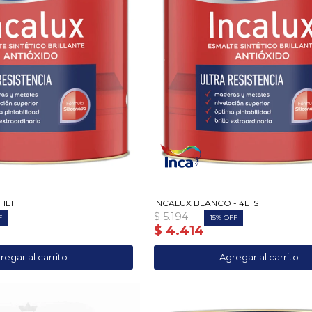
1LT
INCALUX BLANCO - 4LTS
$
5.194
15
$
4.414