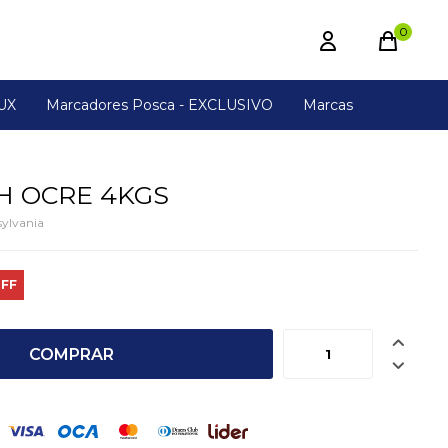
0
UX
Marcadores Posca - EXCLUSIVO
Marcas
H OCRE 4KGS
ylvania

COMPRAR
