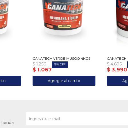
CANATECH VERDE MUSGO 4KGS
CANATECH 
$
1.256
$
4.695
15
$
1.067
$
3.990
 tienda.