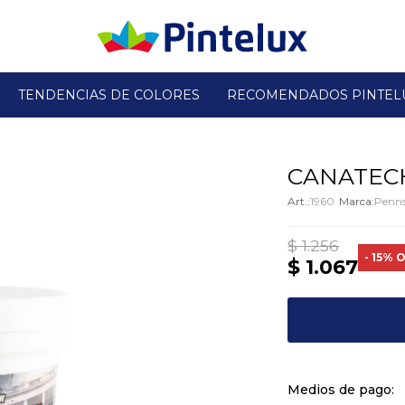
TENDENCIAS DE COLORES
RECOMENDADOS PINTEL
CANATEC
1960
Penns
$
1.256
15
$
1.067
Medios de pago: