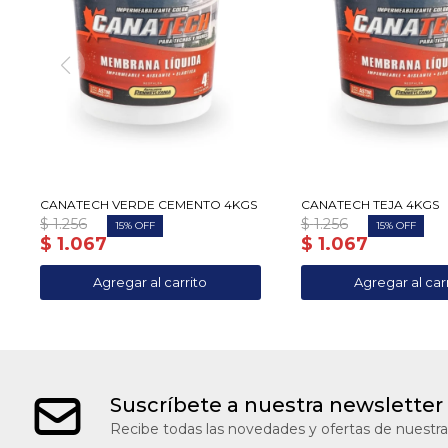
CANATECH VERDE CEMENTO 4KGS
CANATECH TEJA 4KGS
$
1.256
$
1.256
15
15
$
1.067
$
1.067
Suscríbete a nuestra newsletter
Recibe todas las novedades y ofertas de nuestra