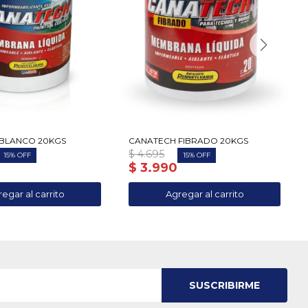
BLANCO 20KGS
CANATECH FIBRADO 20KGS
$
4.695
15
15
$
3.990
SUSCRIBIRME