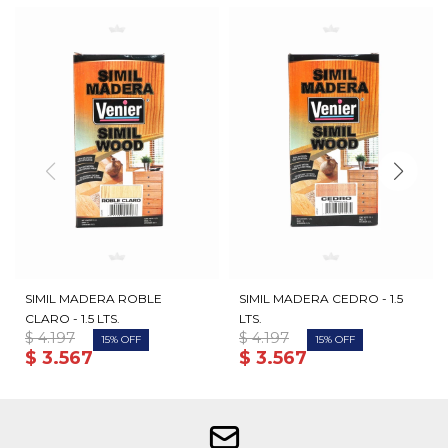
SIMIL MADERA ROBLE
SIMIL MADERA CEDRO - 1.5
CLARO - 1.5 LTS.
LTS.
$
4.197
$
4.197
15
15
$
3.567
$
3.567