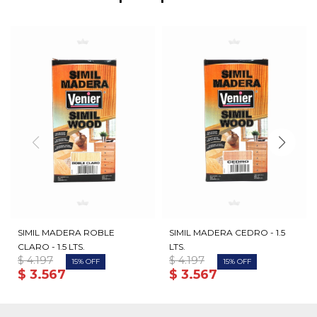
SIMIL MADERA ROBLE
SIMIL MADERA CEDRO - 1.5
CLARO - 1.5 LTS.
LTS.
$
4.197
$
4.197
15
15
$
3.567
$
3.567