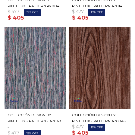
PINTELUX - PATTERN A7004 -
PINTELUX - PATTERN A7014-
$
477
$
477
15
15
$
405
$
405
COLECCIÓN DESIGN BY
COLECCIÓN DESIGN BY
PINTELUX - PATTERN - A7068
PINTELUX - PATTERN A7084 -
$
477
-
15
$
405
$
477
15