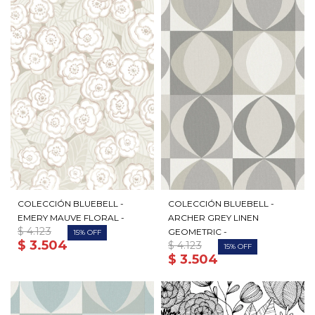
COLECCIÓN BLUEBELL -
COLECCIÓN BLUEBELL -
EMERY MAUVE FLORAL -
ARCHER GREY LINEN
$
4.123
GEOMETRIC -
15
$
3.504
$
4.123
15
$
3.504