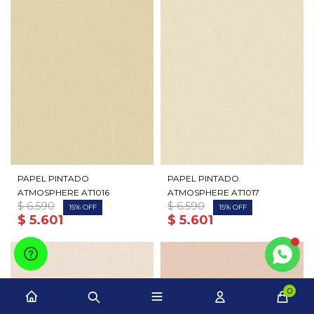
PAPEL PINTADO
PAPEL PINTADO
ATMOSPHERE AT1016
ATMOSPHERE AT1017
$
6.590
$
6.590
15
15
$
5.601
$
5.601
0