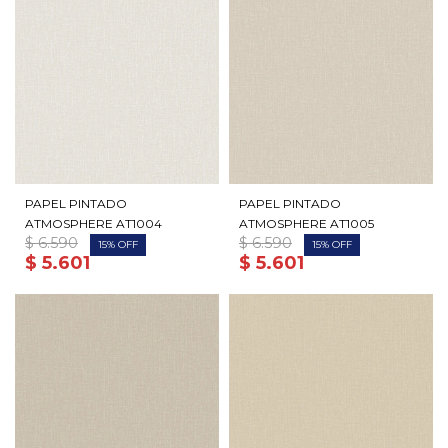
PAPEL PINTADO
PAPEL PINTADO
ATMOSPHERE AT1004
ATMOSPHERE AT1005
$
6.590
$
6.590
15
15
$
5.601
$
5.601