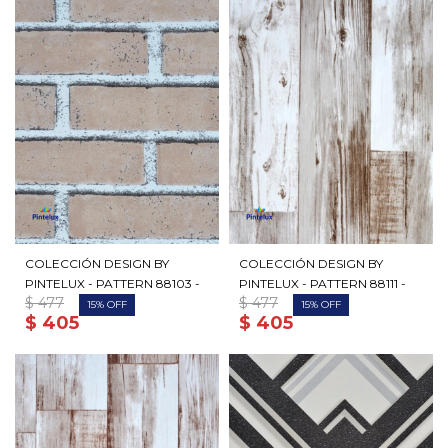
COLECCIÓN DESIGN BY
COLECCIÓN DESIGN BY
PINTELUX - PATTERN 88103 -
PINTELUX - PATTERN 88111 -
$
477
$
477
15
15
$
405
$
405