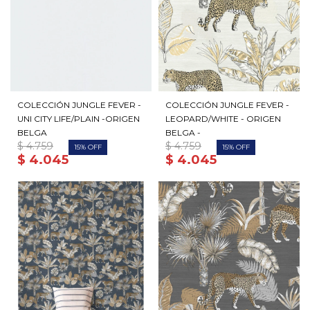
COLECCIÓN JUNGLE FEVER -
COLECCIÓN JUNGLE FEVER -
UNI CITY LIFE/PLAIN -ORIGEN
LEOPARD/WHITE - ORIGEN
BELGA
BELGA -
$
4.759
$
4.759
15
15
$
4.045
$
4.045