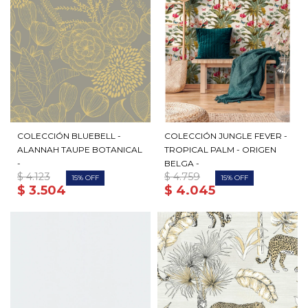
COLECCIÓN BLUEBELL -
COLECCIÓN JUNGLE FEVER -
ALANNAH TAUPE BOTANICAL
TROPICAL PALM - ORIGEN
-
BELGA -
$
4.123
$
4.759
15
15
$
3.504
$
4.045