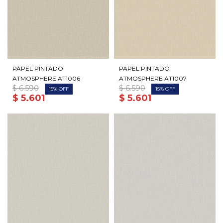
PAPEL PINTADO
PAPEL PINTADO
ATMOSPHERE AT1006
ATMOSPHERE AT1007
$
6.590
$
6.590
15
15
$
5.601
$
5.601