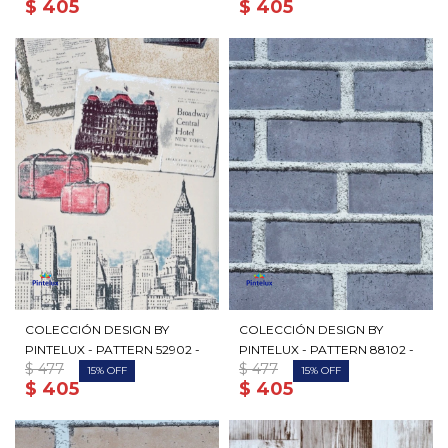
$
405
$
405
COLECCIÓN DESIGN BY
COLECCIÓN DESIGN BY
PINTELUX - PATTERN 52902 -
PINTELUX - PATTERN 88102 -
$
477
$
477
15
15
$
405
$
405