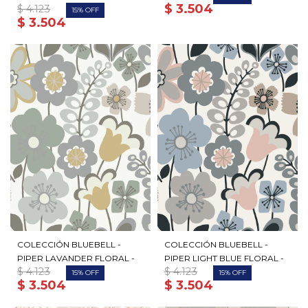
$
3.504
$
4.123
15
$
3.504
COLECCIÓN BLUEBELL -
COLECCIÓN BLUEBELL -
PIPER LAVANDER FLORAL -
PIPER LIGHT BLUE FLORAL -
$
4.123
$
4.123
15
15
$
3.504
$
3.504