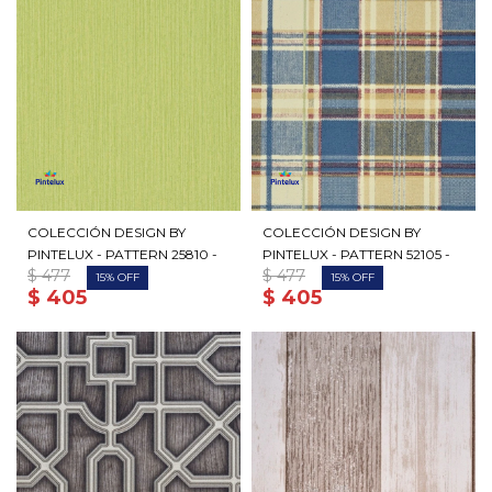
COLECCIÓN DESIGN BY
COLECCIÓN DESIGN BY
PINTELUX - PATTERN 25810 -
PINTELUX - PATTERN 52105 -
$
477
$
477
15
15
$
405
$
405