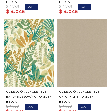
BELGA -
BELGA -
$
4.759
$
4.759
15
15
$
4.045
$
4.045
COLECCIÓN JUNGLE FEVER -
COLECCIÓN JUNGLE FEVER -
EARLY BOSSOM/MC - ORIGEN
UNI CITY LIFE - ORIGEN
BELGA -
BELGA -
$
4.759
$
4.759
15
15