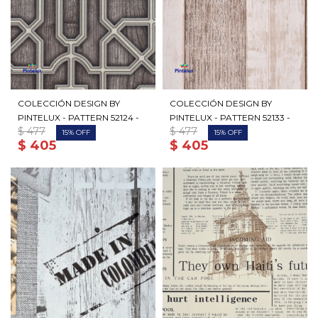
COLECCIÓN DESIGN BY
COLECCIÓN DESIGN BY
PINTELUX - PATTERN 52124 -
PINTELUX - PATTERN 52133 -
$
477
$
477
15
15
$
405
$
405