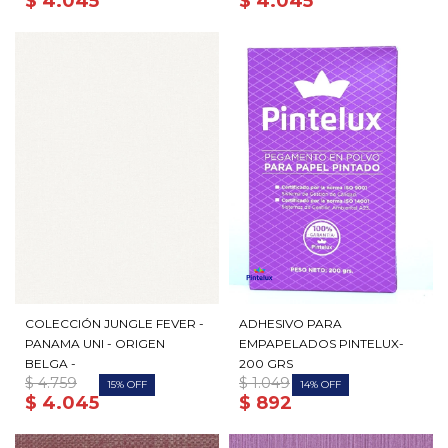
$
4.045
$
4.045
COLECCIÓN JUNGLE FEVER -
ADHESIVO PARA
PANAMA UNI - ORIGEN
EMPAPELADOS PINTELUX-
BELGA -
200 GRS
$
4.759
$
1.049
15
14
$
4.045
$
892