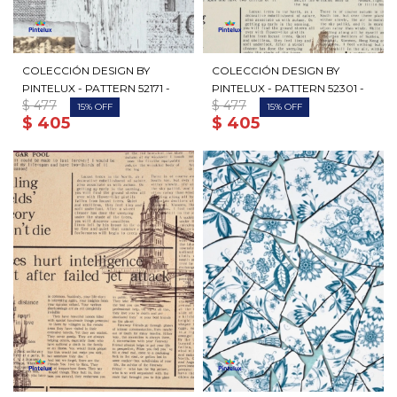
COLECCIÓN DESIGN BY
COLECCIÓN DESIGN BY
PINTELUX - PATTERN 52171 -
PINTELUX - PATTERN 52301 -
$
477
$
477
15
15
$
405
$
405