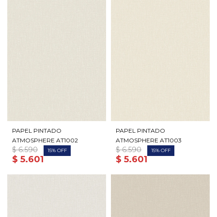
PAPEL PINTADO
PAPEL PINTADO
ATMOSPHERE AT1002
ATMOSPHERE AT1003
$
6.590
$
6.590
15
15
$
5.601
$
5.601