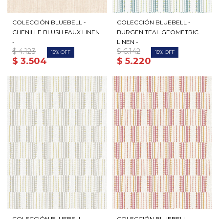
COLECCIÓN BLUEBELL -
COLECCIÓN BLUEBELL -
CHENILLE BLUSH FAUX LINEN
BURGEN TEAL GEOMETRIC
-
LINEN -
$
4.123
$
6.142
15
15
$
3.504
$
5.220
COLECCIÓN BLUEBELL -
COLECCIÓN BLUEBELL -