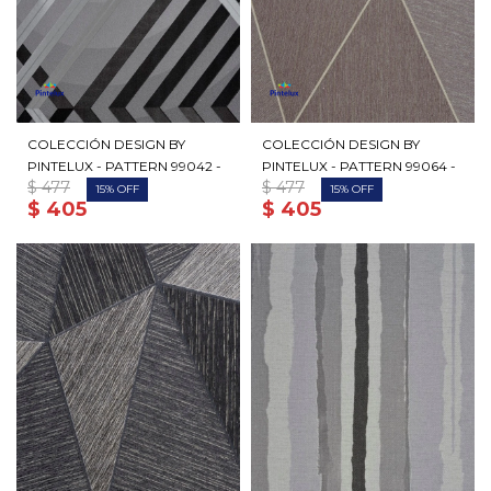
COLECCIÓN DESIGN BY
COLECCIÓN DESIGN BY
PINTELUX - PATTERN 99042 -
PINTELUX - PATTERN 99064 -
$
477
$
477
15
15
$
405
$
405