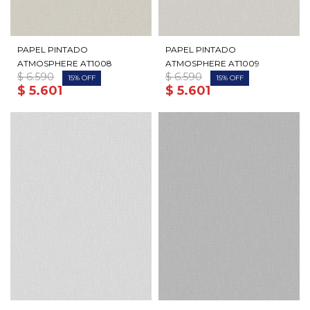
PAPEL PINTADO
PAPEL PINTADO
ATMOSPHERE AT1008
ATMOSPHERE AT1009
$
6.590
$
6.590
15
15
$
5.601
$
5.601