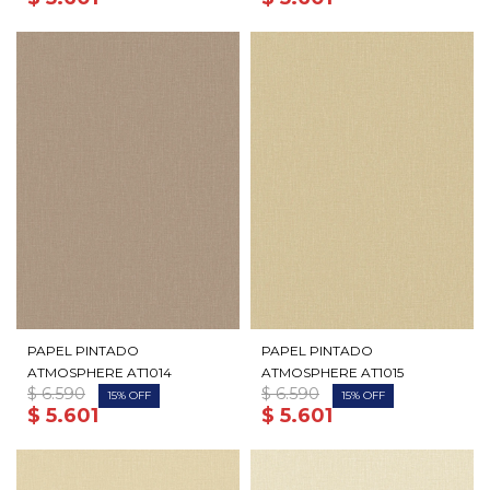
PAPEL PINTADO
PAPEL PINTADO
ATMOSPHERE AT1014
ATMOSPHERE AT1015
$
6.590
$
6.590
15
15
$
5.601
$
5.601