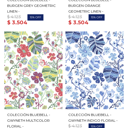
BURGEN GREY GEOMETRIC
BURGEN ORANGE
LINEN -
GEOMETRIC LINEN -
$
4.123
$
4.123
15
15
$
3.504
$
3.504
COLECCIÓN BLUEBELL -
COLECCIÓN BLUEBELL -
GWYNETH MULTICOLOR
GWYNETH INDIGO FLORAL -
$
4.123
FLORAL -
15