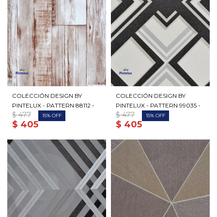
COLECCIÓN DESIGN BY
COLECCIÓN DESIGN BY
PINTELUX - PATTERN 88112 -
PINTELUX - PATTERN 99035 -
$
477
$
477
15
15
$
405
$
405