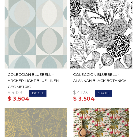
COLECCIÓN BLUEBELL -
COLECCIÓN BLUEBELL -
ARCHER LIGHT BLUE LINEN
ALANNAH BLACK BOTANICAL
GEOMETRIC -
-
$
4.123
$
4.123
15
15
$
3.504
$
3.504