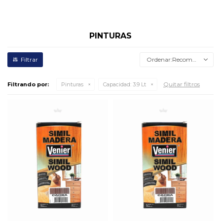
PINTURAS
Recomendados
Quitar filtros
Filtrando por:
Pinturas
Capacidad:
3.9 Lt