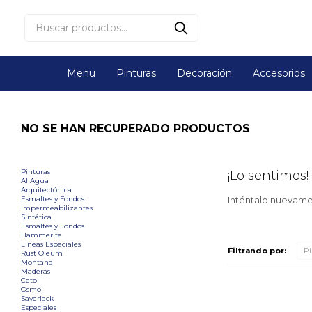
Menu
Pinturas
Decoración
Accesorios
NO SE HAN RECUPERADO PRODUCTOS
Pinturas
¡Lo sentimos!
Al Agua
Arquitectónica
Esmaltes y Fondos
Inténtalo nuevamen
Impermeabilizantes
Sintética
Esmaltes y Fondos
Hammerite
Lineas Especiales
Filtrando por:
Pi
Rust Oleum
Montana
Maderas
Cetol
Osmo
Sayerlack
Especiales