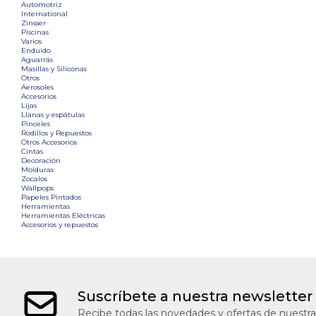
Automotriz
International
Zinsser
Piscinas
Varios
Enduido
Aguarrás
Masillas y Siliconas
Otros
Aerosoles
Accesorios
Lijas
Llanas y espátulas
Pinceles
Rodillos y Repuestos
Otros Accesorios
Cintas
Decoración
Molduras
Zocalos
Wallpops
Papeles Pintados
Herramientas
Herramientas Eléctricas
Accesorios y repuestos
Suscríbete a nuestra newsletter
Recibe todas las novedades y ofertas de nuestra