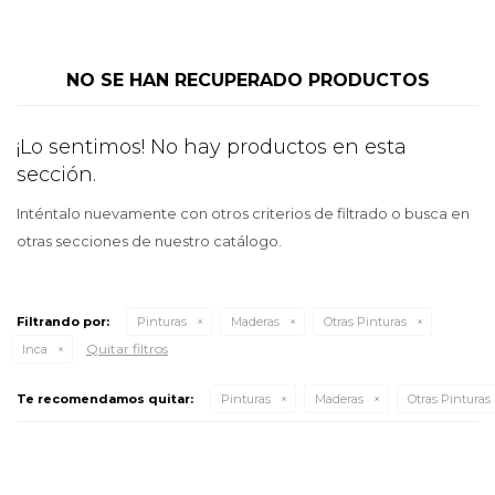
NO SE HAN RECUPERADO PRODUCTOS
¡Lo sentimos! No hay productos en esta
sección.
Inténtalo nuevamente con otros criterios de filtrado o busca en
otras secciones de nuestro catálogo.
Filtrando por:
Pinturas
Maderas
Otras Pinturas
Quitar filtros
Inca
Te recomendamos quitar:
Pinturas
Maderas
Otras Pinturas