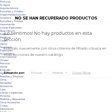
Pinturas
Al Agua
Arquitectónica
Esmaltes y Fondos
Impermeabilizantes
NO SE HAN RECUPERADO PRODUCTOS
Sintética
Esmaltes y Fondos
Hammerite
Lineas Especiales
Rust Oleum
¡Lo sentimos! No hay productos en esta
Montana
Maderas
sección.
Cetol
Osmo
Sayerlack
Inténtalo nuevamente con otros criterios de filtrado o busca en
Especiales
Automotriz
otras secciones de nuestro catálogo.
International
Zinsser
Piscinas
Varios
Enduido
Quitar filtros
Filtrando por:
Pinturas
Maderas
Aguarrás
Masillas y Siliconas
Otros
Aerosoles
Accesorios
Lijas
Llanas y espátulas
Pinceles
Rodillos y Repuestos
Otros Accesorios
Cintas
Decoración